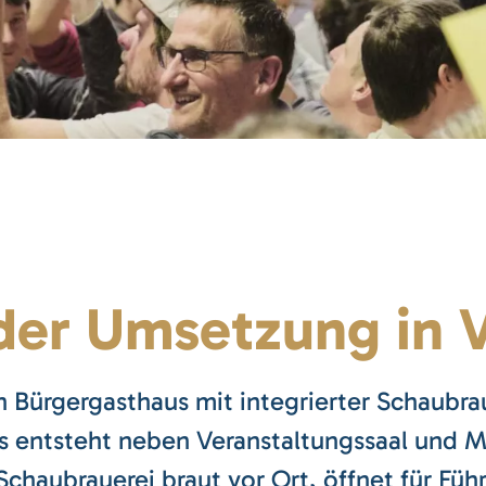
der Umsetzung in V
n Bürgergasthaus mit integrierter Schaubrau
 entsteht neben Veranstaltungssaal und M
e Schaubrauerei braut vor Ort, öffnet für F