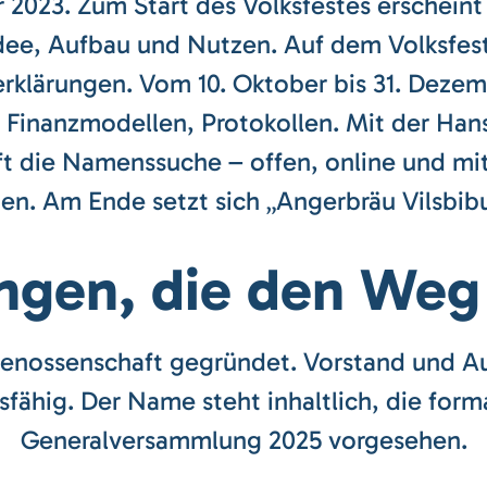
r 2023. Zum Start des Volksfestes erscheint 
 Idee, Aufbau und Nutzen. Auf dem Volksfest
klärungen. Vom 10. Oktober bis 31. Dezemb
inanzmodellen, Protokollen. Mit der Hans
äuft die Namenssuche – offen, online und m
hen. Am Ende setzt sich „Angerbräu Vilsbibu
ngen, die den Weg
enossenschaft gegründet. Vorstand und Auf
sfähig. Der Name steht inhaltlich, die forma
Generalversammlung 2025 vorgesehen.